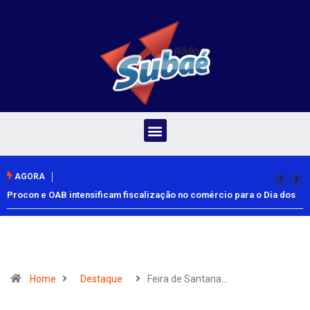
AGORA
Procon e OAB intensificam fiscalização no comércio para o Dia dos
Pais
Home
Destaque
Feira de Santana…