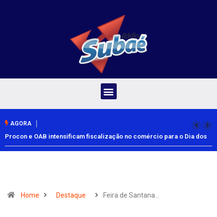
AGORA
Procon e OAB intensificam fiscalização no comércio para o Dia dos
Pais
Home
Destaque
Feira de Santana…