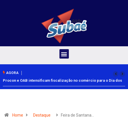
AGORA
Procon e OAB intensificam fiscalização no comércio para o Dia dos
Pais
Home
Destaque
Feira de Santana…