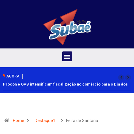
AGORA
Procon e OAB intensificam fiscalização no comércio para o Dia dos
Pais
Home
Destaque1
Feira de Santana…