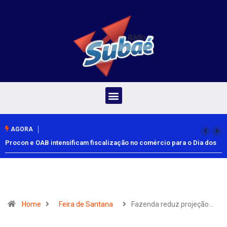
AGORA
Procon e OAB intensificam fiscalização no comércio para o Dia dos
Pais
Home
Feira de Santana
Fazenda reduz projeção…