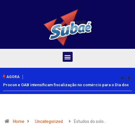
AGORA
Procon e OAB intensificam fiscalização no comércio para o Dia dos
Pais
Home
Uncategorized
Estudos do solo…