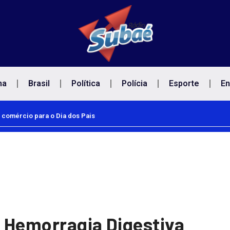
na
Brasil
Política
Polícia
Esporte
En
 comércio para o Dia dos Pais
 Hemorragia Digestiva