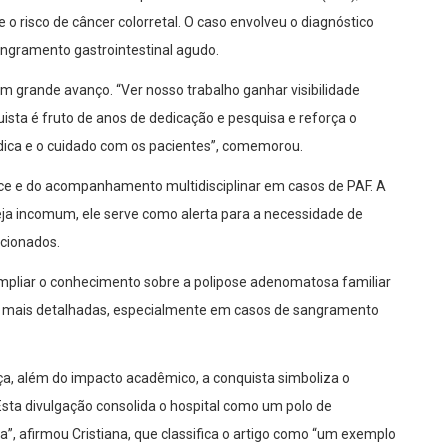
o risco de câncer colorretal. O caso envolveu o diagnóstico
angramento gastrointestinal agudo.
um grande avanço. “Ver nosso trabalho ganhar visibilidade
uista é fruto de anos de dedicação e pesquisa e reforça o
ca e o cuidado com os pacientes”, comemorou.
oce e do acompanhamento multidisciplinar em casos de PAF. A
eja incomum, ele serve como alerta para a necessidade de
acionados.
mpliar o conhecimento sobre a polipose adenomatosa familiar
ões mais detalhadas, especialmente em casos de sangramento
nça, além do impacto acadêmico, a conquista simboliza o
Esta divulgação consolida o hospital como um polo de
a”, afirmou Cristiana, que classifica o artigo como “um exemplo