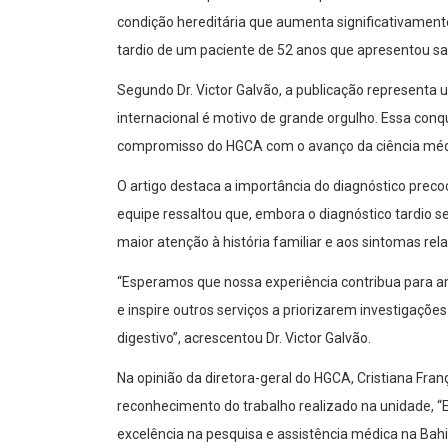
condição hereditária que aumenta significativamente 
tardio de um paciente de 52 anos que apresentou s
Segundo Dr. Victor Galvão, a publicação representa 
internacional é motivo de grande orgulho. Essa conq
compromisso do HGCA com o avanço da ciência médi
O artigo destaca a importância do diagnóstico prec
equipe ressaltou que, embora o diagnóstico tardio s
maior atenção à história familiar e aos sintomas rel
“Esperamos que nossa experiência contribua para a
e inspire outros serviços a priorizarem investigaç
digestivo”, acrescentou Dr. Victor Galvão.
Na opinião da diretora-geral do HGCA, Cristiana Fra
reconhecimento do trabalho realizado na unidade, “
excelência na pesquisa e assistência médica na Bahi