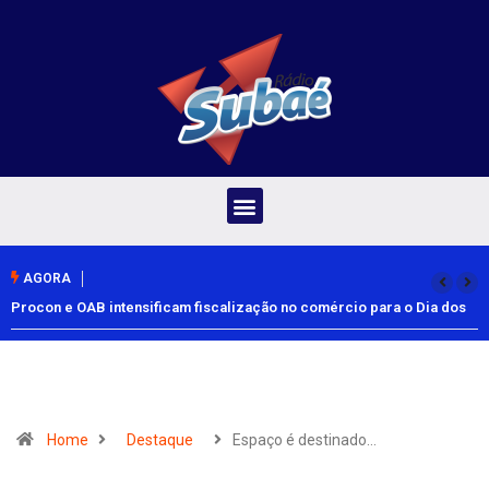
AGORA
Procon e OAB intensificam fiscalização no comércio para o Dia dos
Pais
Home
Destaque
Espaço é destinado…