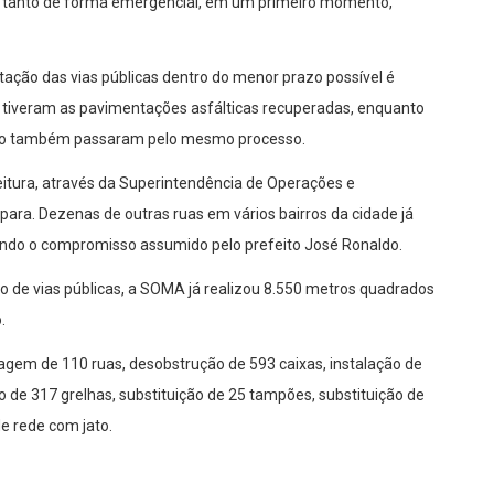
to, tanto de forma emergencial, em um primeiro momento,
tação das vias públicas dentro do menor prazo possível é
tiveram as pavimentações asfálticas recuperadas, enquanto
edo também passaram pelo mesmo processo.
eitura, através da Superintendência de Operações e
ara. Dezenas de outras ruas em vários bairros da cidade já
indo o compromisso assumido pelo prefeito José Ronaldo.
o de vias públicas, a SOMA já realizou 8.550 metros quadrados
.
gem de 110 ruas, desobstrução de 593 caixas, instalação de
o de 317 grelhas, substituição de 25 tampões, substituição de
e rede com jato.