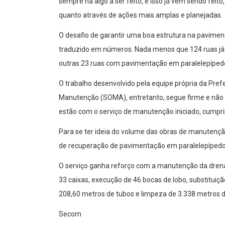
sempre há algo a ser feito, e isso já vem sendo fei
quanto através de ações mais amplas e planejadas.
O desafio de garantir uma boa estrutura na pavimen
traduzido em números. Nada menos que 124 ruas já 
outras 23 ruas com pavimentação em paralelepíp
O trabalho desenvolvido pela equipe própria da Pref
Manutenção (SOMA), entretanto, segue firme e não p
estão com o serviço de manutenção iniciado, cumpr
Para se ter ideia do volume das obras de manutençã
de recuperação de pavimentação em paralelepípedo
O serviço ganha reforço com a manutenção da drena
33 caixas, execução de 46 bocas de lobo, substituiçã
208,60 metros de tubos e limpeza de 3.338 metros d
Secom