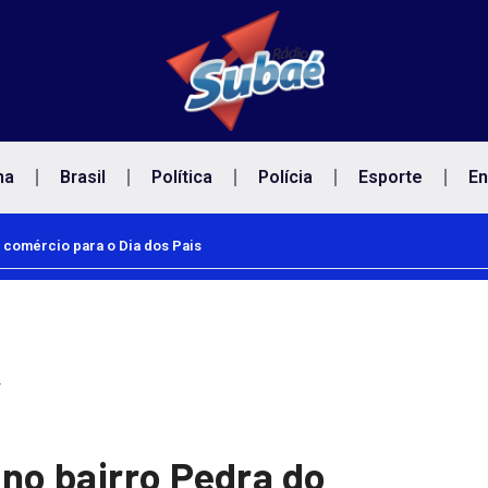
na
Brasil
Política
Polícia
Esporte
En
 comércio para o Dia dos Pais
…
no bairro Pedra do