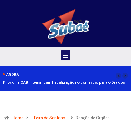
AGORA
Procon e OAB intensificam fiscalização no comércio para o Dia dos
Pais
Home
Feira de Santana
Doação de Órgãos:…