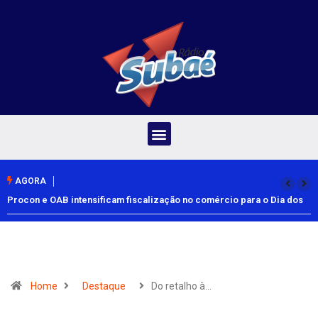
AGORA
Procon e OAB intensificam fiscalização no comércio para o Dia dos
Pais
Home
Destaque
Do retalho à…