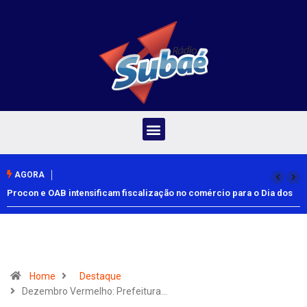
AGORA
Procon e OAB intensificam fiscalização no comércio para o Dia dos
Pais
Home
Destaque
Dezembro Vermelho: Prefeitura…