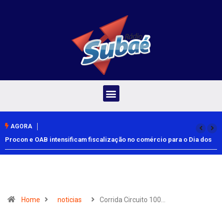
AGORA
Procon e OAB intensificam fiscalização no comércio para o Dia dos
Pais
Home
noticias
Corrida Circuito 100…