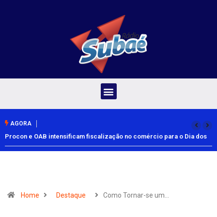
AGORA
Procon e OAB intensificam fiscalização no comércio para o Dia dos
Pais
Home
Destaque
Como Tornar-se um…