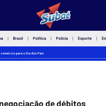
na
Brasil
Política
Polícia
Esporte
En
 comércio para o Dia dos Pais
negociação de débitos