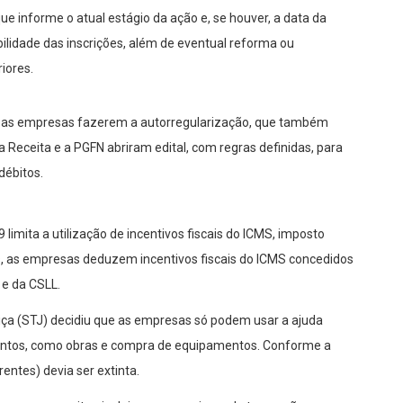
que informe o atual estágio da ação e, se houver, a data da
ilidade das inscrições, além de eventual reforma ou
iores.
ara as empresas fazerem a autorregularização, que também
a Receita e a PGFN abriram edital, com regras definidas, para
débitos.
imita a utilização de incentivos fiscais do ICMS, imposto
, as empresas deduzem incentivos fiscais do ICMS concedidos
 e da CSLL.
tiça (STJ) decidiu que as empresas só podem usar a ajuda
mentos, como obras e compra de equipamentos. Conforme a
entes) devia ser extinta.