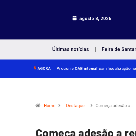
agosto 8, 2026
Últimas notícias
Feira de Santa
Procon e OAB intensificam fiscalização no
AGORA
Home
Destaque
Começa adesão a…
Começa adesão a re