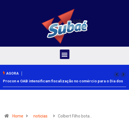
AGORA
Procon e OAB intensificam fiscalização no comércio para o Dia dos
Pais
Home
noticias
Colbert Filho bota…