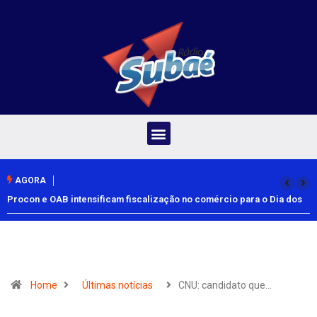
AGORA
Procon e OAB intensificam fiscalização no comércio para o Dia dos
Pais
Home
Últimas notícias
CNU: candidato que…