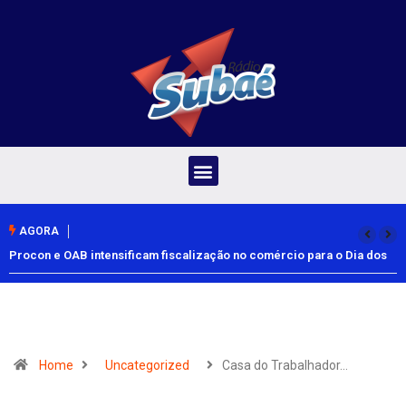
AGORA
Procon e OAB intensificam fiscalização no comércio para o Dia dos
Pais
Home
Uncategorized
Casa do Trabalhador…