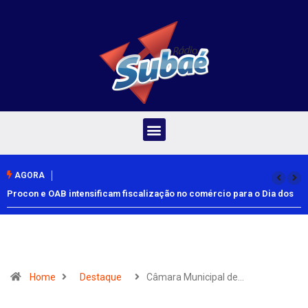
AGORA
Procon e OAB intensificam fiscalização no comércio para o Dia dos
Pais
Home
Destaque
Câmara Municipal de…