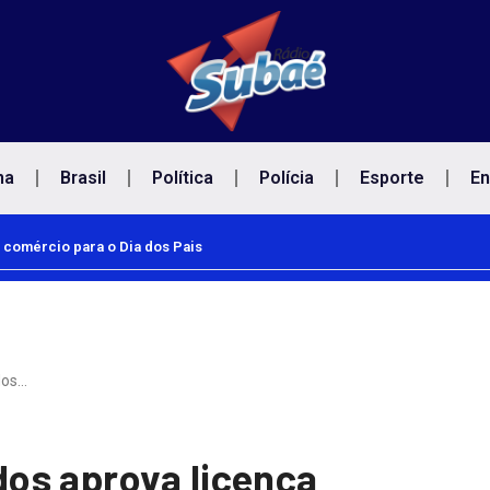
na
Brasil
Política
Polícia
Esporte
En
 comércio para o Dia dos Pais
dos…
os aprova licença