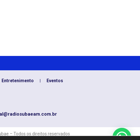
Entretenimento
Eventos
al@radiosubaeam.com.br
bae – Todos os direitos reservados