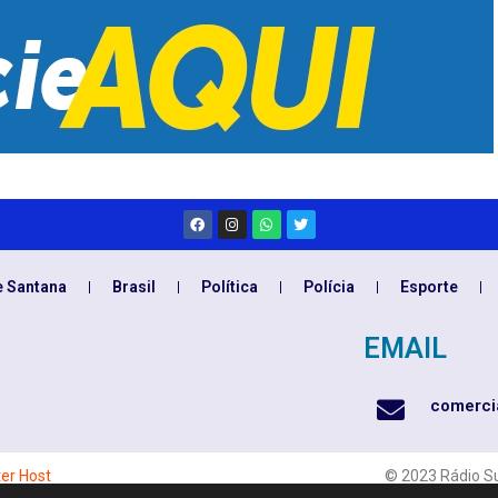
e Santana
Brasil
Política
Polícia
Esporte
EMAIL
comerci
ter Host
© 2023 Rádio Su