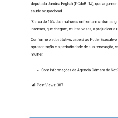
deputada Jandira Feghali (PCdoB-RJ), que argument
saúde ocupacional.
“Cerca de 15% das mulheres enfrentam sintomas grav
intensas, que chegam, muitas vezes, a prejudicar a ro
Conforme o substitutivo, caberá ao Poder Executivo 
apresentação e a periodicidade de sua renovação, c
mulher.
Com informações da Agência Câmara de Notí
Post Views:
387