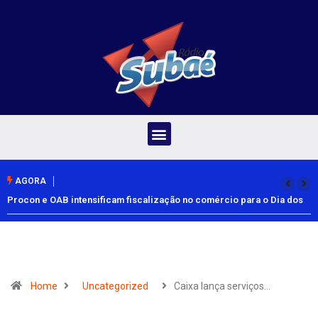
AGORA
Procon e OAB intensificam fiscalização no comércio para o Dia dos
Pais
Home
Uncategorized
Caixa lança serviços…