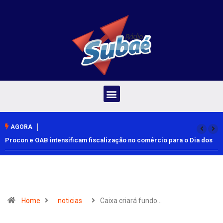
AGORA
Procon e OAB intensificam fiscalização no comércio para o Dia dos
Pais
Home
noticias
Caixa criará fundo…