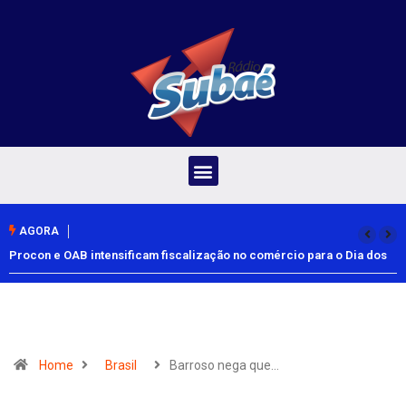
AGORA
Procon e OAB intensificam fiscalização no comércio para o Dia dos
Pais
Home
Brasil
Barroso nega que…