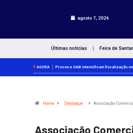
agosto 7, 2026
Últimas notícias
Feira de Santa
Procon e OAB intensificam fiscalização no
AGORA
Home
Destaque
Associação Comercia
Associação Comerci