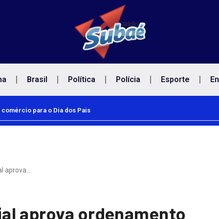
na
Brasil
Política
Polícia
Esporte
En
 comércio para o Dia dos Pais
l aprova…
al aprova ordenamento