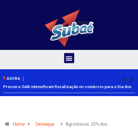
AGORA
Procon e OAB intensificam fiscalização no comércio para o Dia dos
Pais
Home
Destaque
Agrotóxicos: 25% dos…