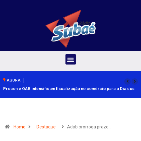
AGORA
Procon e OAB intensificam fiscalização no comércio para o Dia dos
Pais
Home
Destaque
Adab prorroga prazo…