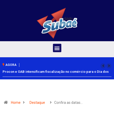
AGORA
Procon e OAB intensificam fiscalização no comércio para o Dia dos
Pais
Home
Destaque
Confira as datas…